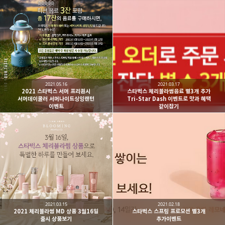
2021.05.16
2021.03.17
2021 스타벅스 서머 프리퀀시
스타벅스 체리블라썸음료 별3개 추가
서머데이쿨러 서머나이트싱잉랜턴
Tri-Star Dash 이벤트로 맛과 혜택
이벤트
같이잡기
2021.03.15
2021.02.18
2021 체리블라썸 MD 상품 3월16일
스타벅스 스프링 프로모션 별3개
출시 상품보기
추가이벤트