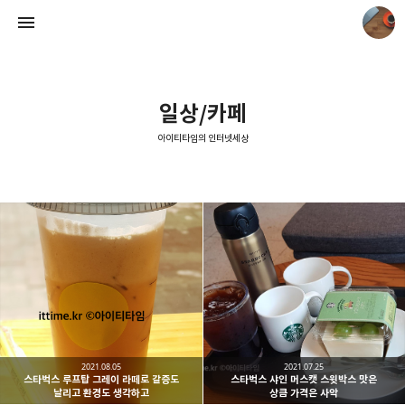
일상/카페
아이티타임의 인터넷세상
아이티타임의 인터넷세상
아이티타임
2021.08.05
2021.07.25
스타벅스 루프탑 그레이 라떼로 갈증도
스타벅스 샤인 머스캣 스윗박스 맛은
날리고 환경도 생각하고
상큼 가격은 사악