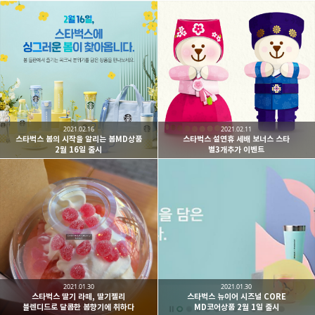
2021.02.16
2021.02.11
스타벅스 봄의 시작을 알리는 봄MD상품
스타벅스 설연휴 세배 보너스 스타
2월 16일 출시
별3개추가 이벤트
2021.01.30
2021.01.30
스타벅스 딸기 라떼, 딸기젤리
스타벅스 뉴이어 시즈널 CORE
블렌디드로 달콤한 봄향기에 취하다
MD코어상품 2월 1일 출시